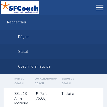
Rechercher
Région
Statut
Coaching en équipe
NOM DU
LOCALISATION DU
STATUT DU
COACH
COACH
COACH
SELLèS
Paris
Titulaire
Anne
(75008)
Monique