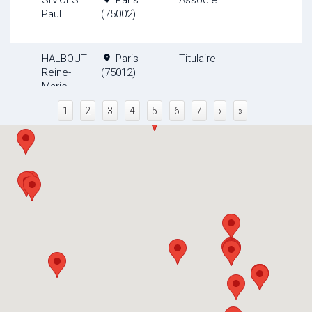
SIMOES
Paris
Associe
Paul
(75002)
HALBOUT
Paris
Titulaire
Reine-
(75012)
Marie
1
2
3
4
5
6
7
›
»
BERNARD-
Paris
Associe
CURIE
(75017)
Sylvie
TUBIANA
PARIS
Associe
Joëlle
(75014)
BONI
()
Praticien
Benedetta