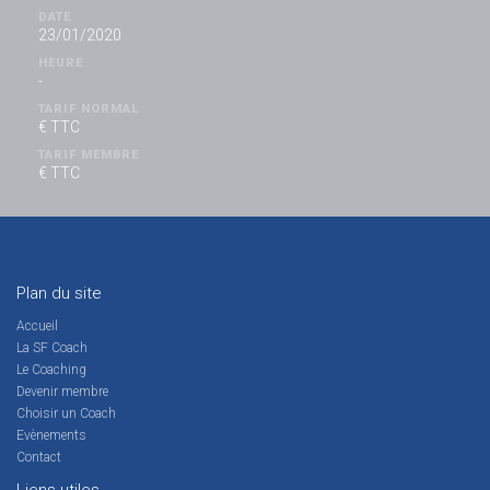
DATE
23/01/2020
HEURE
-
TARIF NORMAL
€ TTC
TARIF MEMBRE
€ TTC
Plan du site
Accueil
La SF Coach
Le Coaching
Devenir membre
Choisir un Coach
Evènements
Contact