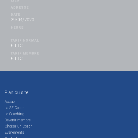
LIEU
ADRESSE
DATE
29/04/2020
HEURE
-
TARIF NORMAL
€ TTC
TARIF MEMBRE
€ TTC
Plan du site
Accueil
La SF Coach
Le Coaching
Devenir membre
Choisir un Coach
Evènements