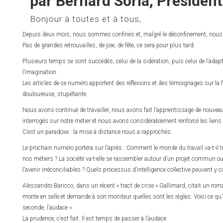
par Bernard Soria, Présiden
Bonjour à toutes et à tous,
Depuis deux mois, nous sommes confinés et, malgré le déconfinement, nous r
Pas de grandes retrouvailles, de joie, de fête, ce sera pour plus tard.
Plusieurs temps se sont succédés, celui de la sidération, puis celui de l’adap
l’imagination.
Les articles de ce numéro apportent des réflexions et des témoignages sur la f
douloureuse, stupéfiante.
Nous avons continué de travailler, nous avons fait l’apprentissage de no
interrogés sur notre métier et nous avons considérablement renforcé les lien
C’est un paradoxe : la mise à distance nous a rapprochés.
Le prochain numéro portera sur l’après : Comment le monde du travail va-t-il tra
nos métiers ? La société va-t-elle se rassembler autour d’un projet commun ou 
l’avenir irréconciliables ? Quels processus d’intelligence collective peuvent y c
Alessandro Baricco, dans un récent « tract de crise » Gallimard, citait un roma
monte en selle et demande à son moniteur quelles sont les règles. Voici ce qu’il
seconde, l’audace ».
La prudence, c’est fait. Il est temps de passer à l’audace.