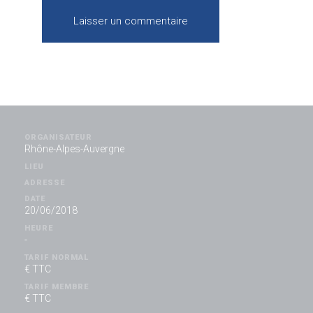
ORGANISATEUR
Rhône-Alpes-Auvergne
LIEU
ADRESSE
DATE
20/06/2018
HEURE
-
TARIF NORMAL
€ TTC
TARIF MEMBRE
€ TTC