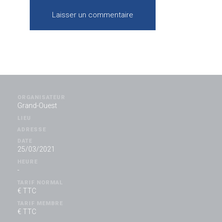
ORGANISATEUR
Grand-Ouest
LIEU
ADRESSE
DATE
25/03/2021
HEURE
-
TARIF NORMAL
€ TTC
TARIF MEMBRE
€ TTC