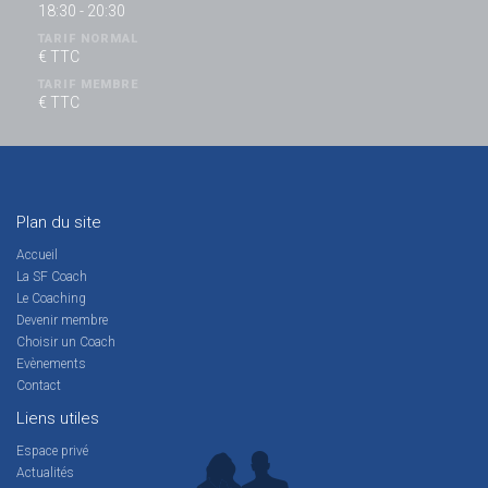
18:30 - 20:30
TARIF NORMAL
€ TTC
TARIF MEMBRE
€ TTC
Plan du site
Accueil
La SF Coach
Le Coaching
Devenir membre
Choisir un Coach
Evènements
Contact
Liens utiles
Espace privé
Actualités