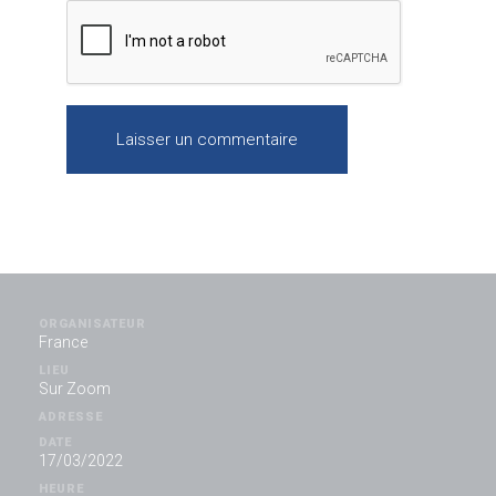
ORGANISATEUR
France
LIEU
Sur Zoom
ADRESSE
DATE
17/03/2022
HEURE