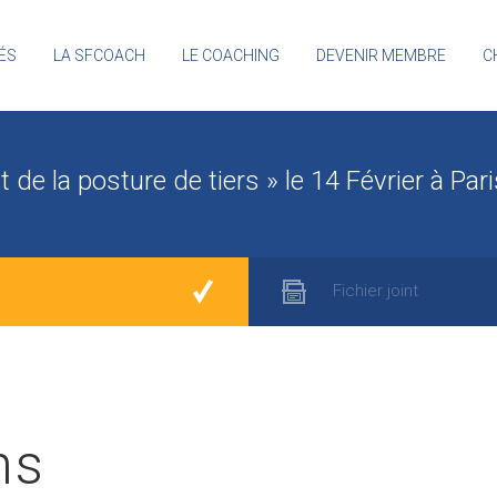
ÉS
LA SFCOACH
LE COACHING
DEVENIR MEMBRE
C
rt de la posture de tiers » le 14 Février à Par
Fichier joint
ns