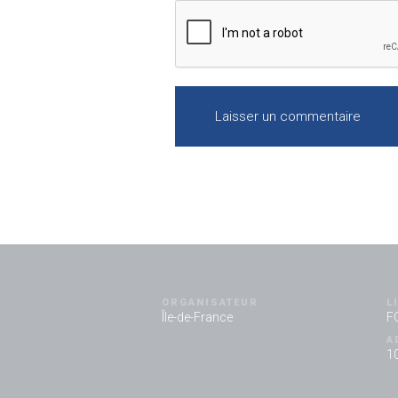
ORGANISATEUR
L
Île-de-France
F
A
10