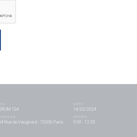
IEU
DATE
ORUM 104
14/02/2024
DRESSE
HEURE
4 Rue de Vaugirard - 75006 Paris
9:00 - 12:30