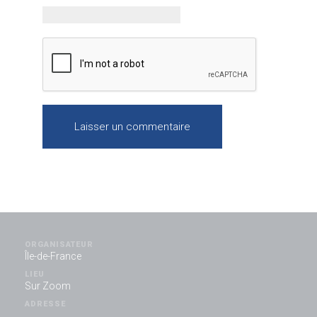
ORGANISATEUR
Île-de-France
LIEU
Sur Zoom
ADRESSE