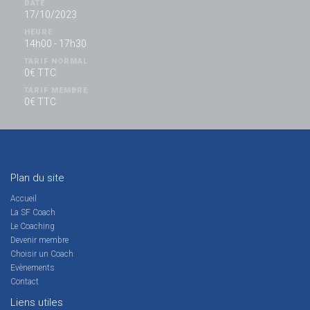
DATE
17/10/2023
HEURE
14h00 - 17h30
TARIF NORMAL
0€ TTC
TARIF MEMBRE
0€ TTC
Plan du site
Accueil
La SF Coach
Le Coaching
Devenir membre
Choisir un Coach
Evènements
Contact
Liens utiles