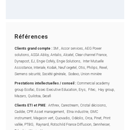
Références
Clients grand compte :
3M , Accor services, AEG Power
solutions, ASSA Abloy, Antalis, Alcatel, Clear channel France,
Dynapost, EJ, Engie Cofely, Engie Solutions, Inter Mutuelle
Assistance, Interiale, Kodak, Neuf cegetel, Otis, Philips, Rexel,
Siemens sécurité, Société générale, Sodexo, Union minière
Prestations intellectuelles / conseil :
Commercial academy
group Ecofac, Essec Executive Education, Erys, Fitec, Hay group,
Mazars, Quilotoa, Secafi
Clients ETI et PME
: Arthrex, Carestream, Cristal décisions,
Caddie, CPR Asset management, Etna industrie, GMC
instrument, Magasin vert, Quovadis, Odéolis, Orca, Pinet, Print
vallée, PTBG, Raynard, Rotschild France Diffusion, Sennheiser,