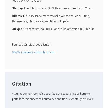
Tebu bio, Wavin, Yacco
Start up:
Intent technologie, GHS, Relax news, Talentsoft, Citron
Clients TPE :
Atelier de mademoiselle, Aviscience consulting,
Batim et fils, Handicap et solutions, Unipatis
Afrique
: Mazars Senegal, BCB Banque Commerciale Bujumbura
Pour des témoiganges clients :
WWW. interness- consulting.com
Citation
» Qui se connaît, connaît aussi les autres; car chaque homme
porte la forme entière de l’humaine condition. » Montaigne
Essais