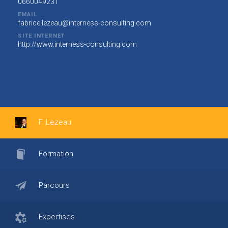
0660049231
EMAIL
fabrice.lezeau@interness-consulting.com
SITE INTERNET
http://www.interness-consulting.com
F. Lezeau
Formation
Parcours
Expertises